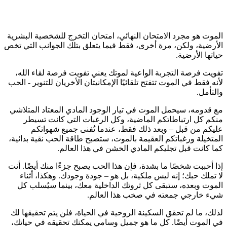
الموت هو مجرد الامتحان النهائي، امتحان التخرج للشخصية البشرية
الأرضية
، ولكن، مرة أخرى، فقط فيما يتعلق بتلك الجوانب التي تخص
حياتها
الأرضية
.
تفويت فرصة التجربة الواعية لموتك يعني تفويت فرصة لقاء الله
،
لأنه فقط في الموت تتفتح تلقائيًا الإمكانيتان الأخريان للتنوير - الحب
والتأمل.
مع قدومه، سيحمل الموت في تيار الوجود المادي المعتاد المتلاشي
منكم كل ارتباطاتكم الماضية، وكل الرغبات التي كانت تسيطر
عليكم من قبل – وبعد ذلك فقط، عندما تُفنى جميع شهواتكم
المتخيلة ورغباتكم العقيمة بالموت، ستصبح طاقة الحب نقية بدائية،
كما كانت قبل تجليكم المادي الخشن في هذا العالم.
إذا أحببت شخصًا ما بشدة، فإن هذا الحب يصبح جزءًا منك أيضًا. أنت
لا تملك حبك؛ إنه ليس ملكية، بل هو – جودة وجودك. وهكذا، أثناء
الموت وبعده،
ستبقى كل ثروتك الداخلية معك، بينما سيُسلب كل
شيء خارجي جمعته في صخب هذا العالم
.
لذلك، ما لم تحقق السكينة الروحية في الحياة، فلن يتم تحقيقها لك
في الموت أيضًا.
كل ما هو جميل وسامي يمكنك تحقيقه في حياتك،