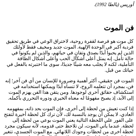
أوريس (يالطا 1992).
فن الموت
كل موت هو فرصة لقفرة روحية، لاختراق الوعي في طريق تحقيق
فردية أكبر في الوحدة الإلهية.
الموت جديد ومخيف فقط لأولئك
الذين لم يحبوا أبدًا بصدق وتفانٍ في حياتهم، والذين لم يكونوا في
حالة تأمل. إنه يمثل
أعلى أشكال الحب وأعلى أشكال الطاقة
التأملية
، لكنه لا يجلب معه شيئًا جديدًا، سوى ما اختبرته بالفعل في
حياتك من قبل.
الموت فن حقيقي
، أكثر أهمية وضرورة للإنسان من أي فن آخر؛ إنه
فن،
بمجرد
أن تتعلمه الروح، لا تنساه أبدًا ويمكنها استخدامه في
استكشاف حقائق أخرى لوجودها. ومن يتقن هذا الفن
يهزم الموت
إلى الأبد، إذ يصبح مفهومًا له معناه الخيري ودوره التحرري بأكمله.
إذا كنت تعيش من لحظة إلى أخرى، فإن الموت بحد ذاته، بمفهومه
العادي، لا يمكن أن يوجد بالنسبة لك، لأن ترك كل لحظة أخيرة لتفتح
على الفور على اللحظة التالية يعني الموت بوعي من لحظة إلى
لحظة. عندما يأتي الموت، لن تلاحظ حتى قدومه، لأنه سيكون مجرد
لحظة أخرى من لحظات وجودك اللانهائي. مع الموت الجسدي، تتغير