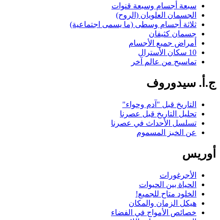
سبعة أجسام وسبعة قنوات
الجسمان العلويان (الروح)
ثلاثة أجسام وسطى (ما يسمى اجتماعية)
جسمان كثيفان
أمراض جميع الأجسام
10 سكان الأسترال
تماسيح من عالم آخر
ج.أ. سيدوروف
التاريخ قبل "آدم وحواء"
تحليل التاريخ قبل عصرنا
تسلسل الأحداث في عصرنا
عن الخبز المسموم
أوريس
الأجرغورات
الحياة بين الحيوات
الخلود متاح للجميع!
هيكل الزمان والمكان
خصائص الأمواج في الفضاء