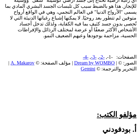
أي رغبة أرضية تحتاج إلى جسد أرضي كوسيلة "للنقل" ووسيلة
للإنجاز. هذا هو بالضبط سبب كل تلبسات الجسد البشري المادي بما
يسمى "الأرواح الدنيا" في العالم النجمي، وهي في الواقع أرواح
متوفين لم تتطور بعد روحيًا. لا يمكنها إشباع رغباتها الدنيئة التي لا
تُحصى بدون جسد كثيف بما فيه الكفاية، ولذلك تدخل أجساد
الأشخاص الأكثر ضعفًا أو عرضة لمختلف الرذائل والإفراطات
الحسية، مزاحمة بوجودها وعيهم الضعيف النمو.
الصفحات:
-1-,
-2-
,
-3-
,
-4-
الصور: © |
Dream by WOMBO
| مؤلف الصفحة: ©
A. Makarov
|
التحرير والترجمة: ©
Gemini
مؤلفو الكتب:
أ. بودفودني