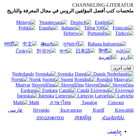
CHANNELING-LITERATUR
ملخصات كتب أفضل المؤلفين الروس في مجال المعرفة والتاريخ
لغات أخرى
Svenska
Dansk
Nederlands
Norsk
Suomi
Română
Magyar
Slovenščina
Slovenčina
Euskara
Català
Ελληνικά
Íslenska
Lietuvių
Latviešu
Malti
ภาษาไทย
Tagalog
Српски
Kiswahili
Kurdî
Български
Hrvatski
فارسی
ភាសាខ្មែរ
Հայերեն
ဘာသာစကား
خاصتي