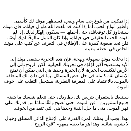
إذا تمكنت من بلوغ حب سامٍ ونقي، فسيظهر موتك لك كأسمى
وأطهر أنواع الحب. أما إذا كنت قد بلغت الله طوال حياتك، فإن موتك
سيتجاوز كل توقعاتك، حتى أجملها — سيكون إلهيًا. لذلك، إذا لم
تفوت الحب الحقيقي في حياتك، وإذا كان التأمل مألوفًا لديك أيضًا،
فلن تجد صعوبة كبيرة على الإطلاق في التعرف عن كثب على موتك
الخاص في لحظة معينة.
إذا دخلت موتك بسهولة وبهجة، فإن هذه التجربة ستبقى معك إلى
الأبد وستصبح أكبر لؤلؤة في تجربتك الحياتية. لكن الروح تأتي إلى
الأرض لتكتسب الخبرة، لأن الخبرة وحدها هي التي يمكن أن تمنح
الإنسان ثقة كاملة في حل بعض المسائل، بما في ذلك تلك المتعلقة
بالموت.
بالاعتماد على المعرفة النظرية، يستحيل التغلب على خوف
الموت.
سيتبعك باستمرار، يتربص بك، يطاردك، حتى تتعلم بنفسك ما يتقنه
جميع المتنورين –
فن الموت
، حتى تصبح واثقًا تمامًا من قدرتك على
قهر الموت، متى ما حل. الثقة وحدها هي التي تنقذ من الخوف.
لهذا، يجب أن يمتلك المرء القدرة على الإقناع الذاتي المطلق وخيال
لا تشوبه شائبة. وهذا هو ما يعنيه مفهوم
"قوة الروح"
.