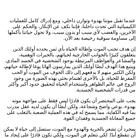
عندما نقبل موتنا بهدوء وتوازن داخلي، ومع إدراك كامل للعمليات
الكيميائية التي تحدث داخلنا، فإننا نكف عن الإنكار، والحكم على
الآخرين، والغضب لأي سبب أو بدون سبب، ولا نحول حياتنا بأكملها
إلى مساومة سوقية رخيصة بعد الآن.
إن هدف تجنب الموت وإطالة الحياة بأي ثمن يحدده أولئك الذين
يتعلقون كثيرًا بالجوانب الخارجية لحياتهم، بالخيرات الوهمية،
والمشاعر والعواطف المرتبطة بوجود الشخصية في الجسد المادي.
ويتبع هذا الهدف أيضًا أولئك الذين يمارسون الهاثا يوغا لإطالة حياتهم،
ولكن الكثير منهم لا يدفعهم إلى ذلك الخوف من الموت أو الحب
المفرط للحياة، بل بالأحرى اهتمام بحثي بهذه الصورة من وجود
الروح في عالم الظواهر واستخدام الحياة لتحقيق حدود أكبر وأكثر
من قدرات الشخصية الجسدية.
يجب على المحتضر أن يكون قادرًا ليس فقط على مواجهة موته
بهدوء، بوعي واضح وشجاعة، ولكن أيضًا أن يكون لديه عقل مدرب
بما فيه الكفاية
، مما يسمح له في هذه العملية الصعبة بالتغلب على
جميع المعاناة الجسدية وفقدان القوة.
بمجرد أن تشعر بالحرية والهدوء مع الموت، ستصل إلى حياة لا يمكن
أن تنقطع أبدًا. لكي تتعلم فن الموت، ولكي تكون قادرًا على إيجاد ما