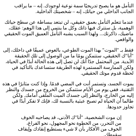
التأمل هو ما يصبح تدريجيًا سمة نوعية لوجودك.
إنه – ما يراقب
الجانب الداخلي من حياتك، إنه – شخصيتك الداخلية.
عندما تتعلم التأمل بعمق حقيقي، لن تبتعد ببساطة عن سطح حياتك
الوهمية، بل ستترك فيها ذاتك وكل ما ينتمي إلى هذا الوهم: عقلك،
ماضيك، ذاكرتك... ولهذا السبب يشبه التأمل العميق الموت الحقيقي
والواقعي.
فقط بـ "الموت" بهذا الموت الطوعي، بالغوص عميقًا في داخلك، إلى
"أنا"ك الحقيقي، ستتمكن يومًا ما من الوصول إلى تلك الحقيقة
الأبدية. من المحتمل جدًا أنك لن تصل إلى هذه الحالة أبدًا في الحياة،
ولكن الممارسة المستمرة لهذه الطريقة ستساعدك بالتأكيد في
لحظة قدوم موتك الحقيقي.
يموت الجسد، وتستمر أنت في المضي قدمًا. وإذا كنت مثابرًا في هذه
التقنية، ففي يوم من الأيام ستتمكن من الخروج من جسدك والنظر
إليه من الخارج، والنظر إلى جسدك الميت الملقى أمامك. ولكن
طالما أن الحياة لم تصبح عبثية بالنسبة لك، فإنك لا تفكر أبدًا في
تجاوز حدودها.
إن موت الشخصية، "أنا"ك الأدنى، قد يصاحبه الخوف
من التحرر، من الخطوة نحو المجهول، نحو الفراغ،
الخوف من الأفكار بأن لا شيء يستطيع إنقاذك وإيقاف
سقوطك.