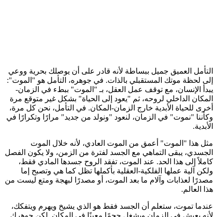
التأمل العميق جميل ببساطة لأنه قادر على أن يوصلك بحرية ووعي
إلى لحظة موتك المستقبلي بالذات.
في جوهره، التأمل هو "الموت":
يبدأ الإنسان، مع توقف عمل العقل، بـ "الموت" ببطء في الزمان-
المكان الداخلي لروحه، ثم "يعود إلى الحياة" بشكل غير متوقع مرة
أخرى للحياة الأبدية خارج الزمان-المكان. في التأمل، نحن كل مرة،
وكأننا "نموت" في الزمان، لنعود "ونولد من جديد" مرارًا وتكرارًا في
الأبدية.
مثل هذا "الموت" أعمق من الموت العادي، لأنه خلال الموت
الجسدي، يبقى التماهي مع الجسد لفترة من الزمن، ولا يكون الفصل
كاملاً إلى هذا الحد. عند الموت، تفقد الروح جسدها المادي فقط،
ولكن
آلية عملها الفلكية-العقلية بأكملها تظل كما هي وتصبح إما
مصدرًا لعذابات وآلام ما بعد الموت، أو مصدرًا لبهجة ومتع ليست من
هذا العالم.
عندما تموت، ستعلم أن الجسد فقط هو الذي يشيخ ويهرم ويتفكك،
لأنه يعيش في الزمان ويشغل حجمًا معينًا في المكان. لكن جوهرك